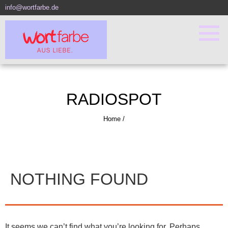
info@wortfarbe.de
RADIOSPOT
Home
/
NOTHING FOUND
It seems we can’t find what you’re looking for. Perhaps